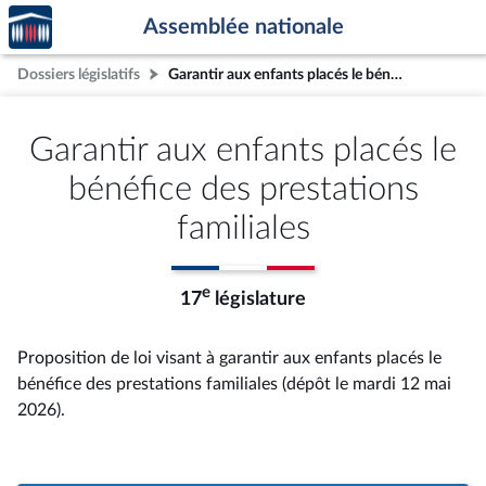
Accèder
Aller au contenu
Aller en bas de la page
Assemblée nationale
à la
page
Dossiers législatifs
Garantir aux enfants placés le bénéfice des prestations familiales
d'accueil
Garantir aux enfants placés le
bénéfice des prestations
familiales
e
17
législature
Proposition de loi visant à garantir aux enfants placés le
bénéfice des prestations familiales (dépôt le mardi 12 mai
2026).