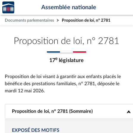
Accèder
Aller au contenu
Aller en bas de la page
Assemblée nationale
à la
page
Documents parlementaires
Proposition de loi, n° 2781
d'accueil
Proposition de loi, n° 2781
e
17
législature
Proposition de loi visant à garantir aux enfants placés le
bénéfice des prestations familiales, n° 2781
, déposée le
mardi 12 mai 2026
.
Proposition de loi, n° 2781 (Sommaire)
<b>Proposition de loi, n° 2781 (Sommaire)</b>
EXPOSÉ DES MOTIFS