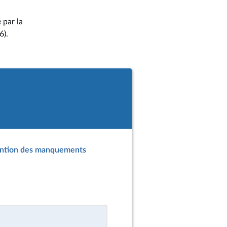
 par la
6).
révention des manquements