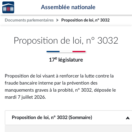
Accèder
Aller au contenu
Aller en bas de la page
Assemblée nationale
à la
page
Documents parlementaires
Proposition de loi, n° 3032
d'accueil
Proposition de loi, n° 3032
e
17
législature
Proposition de loi visant à renforcer la lutte contre la
fraude bancaire interne par la prévention des
manquements graves à la probité, n° 3032
, déposée le
mardi 7 juillet 2026
.
Proposition de loi, n° 3032 (Sommaire)
<b>Proposition de loi, n° 3032 (Sommaire)</b>