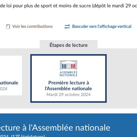
de loi pour plus de sport et moins de sucre (dépôt le mardi 29 o
Voir les contributions
Basculer vers l'affichage vertical
Étapes de lecture
ationale
Première lecture à l'Assemblée
nationale
nationale
Première lecture à
l'Assemblée nationale
2024
Mardi 29 octobre 2024
ecture à l'Assemblée nationale
e