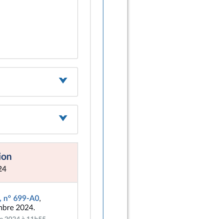
ion
24
, n° 699-A0
,
mbre 2024.