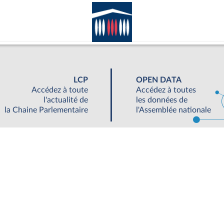
LCP
OPEN DATA
Accédez à toute
Accédez à toutes
l'actualité de
les données de
la Chaine Parlementaire
l'Assemblée nationale
UNE SEMAINE À L'ASSEMBLÉE
S'ABONNER À UN SERVICE
OUTIL
©Tous droits réservés Assemblée nationale 2019
|
Accessibilité : partiellement conforme
|
Contacter le webmestre
|
Fils RSS
|
Ge
ée nationale - 126 Rue de l'Université, 75355 Paris 07 SP - Standard 01 40 