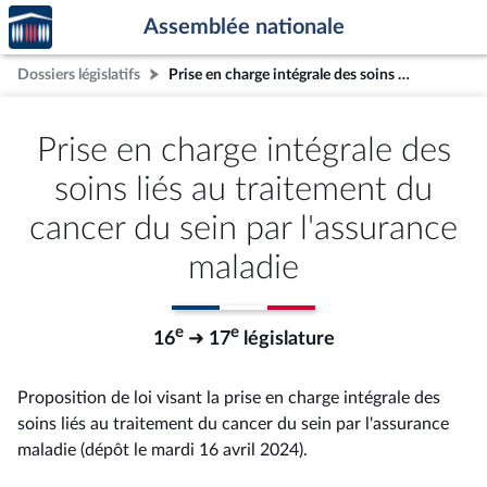
Accèder
Aller au contenu
Aller en bas de la page
Assemblée nationale
à la
page
Dossiers législatifs
Prise en charge intégrale des soins liés au traitement du cancer du sein par l'assurance maladie
d'accueil
Prise en charge intégrale des
soins liés au traitement du
cancer du sein par l'assurance
maladie
e
e
16
➜ 17
législature
Proposition de loi visant la prise en charge intégrale des
soins liés au traitement du cancer du sein par l'assurance
maladie (dépôt le mardi 16 avril 2024).