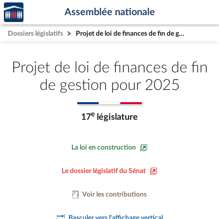
Accèder
Aller au contenu
Aller en bas de la page
Assemblée nationale
à la
page
Dossiers législatifs
Projet de loi de finances de fin de gestion pour 2025
d'accueil
Projet de loi de finances de fin
de gestion pour 2025
e
17
législature
La loi en construction
Le dossier législatif du Sénat
Voir les contributions
Basculer vers l'affichage vertical