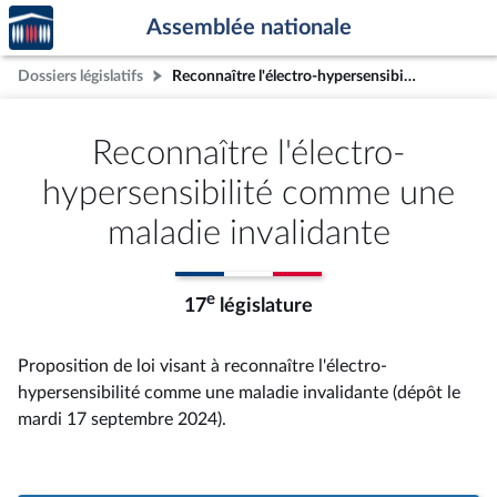
Accèder
Aller au contenu
Aller en bas de la page
Assemblée nationale
à la
page
Dossiers législatifs
Reconnaître l'électro-hypersensibilité comme une maladie invalidante
d'accueil
Reconnaître l'électro-
hypersensibilité comme une
maladie invalidante
e
17
législature
Proposition de loi visant à reconnaître l'électro-
hypersensibilité comme une maladie invalidante (dépôt le
mardi 17 septembre 2024).