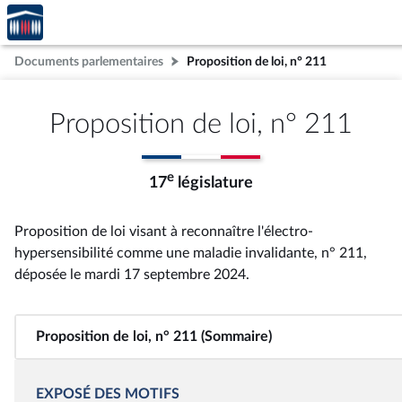
Accèder
Aller au contenu
Aller en bas de la page
à la
page
Documents parlementaires
Proposition de loi, n° 211
d'accueil
Proposition de loi, n° 211
e
17
législature
Proposition de loi visant à reconnaître l'électro-
hypersensibilité comme une maladie invalidante, n° 211
,
déposée le mardi 17 septembre 2024
.
Proposition de loi, n° 211 (Sommaire)
EXPOSÉ DES MOTIFS