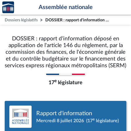
Accèder
Aller au contenu
Aller en bas de la page
Assemblée nationale
à la
page
Dossiers législatifs
DOSSIER : rapport d'information déposé en application de l'article 146 du règlement, par la commission des finances, de l'économie générale et du contrôle budgétaire sur le financement des services express régionaux métropolitains (SERM)
d'accueil
DOSSIER : rapport d'information déposé en
application de l'article 146 du règlement, par la
commission des finances, de l'économie générale
et du contrôle budgétaire sur le financement des
services express régionaux métropolitains (SERM)
e
17
législature
Rapport d'information
e
Mercredi 8 juillet 2026
(17
législature)