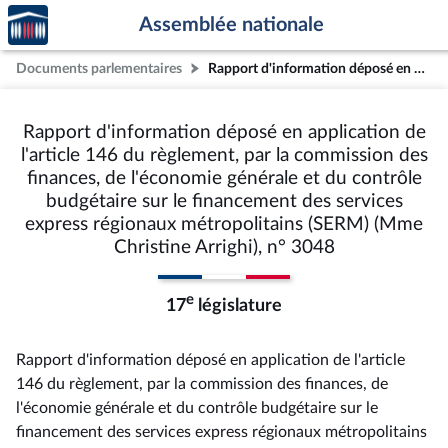
Accèder
Aller au contenu
Aller en bas de la page
Assemblée nationale
à la
page
Documents parlementaires
Rapport d'information déposé en application de l'article 146 du règlement, par la commission des finances, de l'économie générale et du contrôle budgétaire sur le financement des services express régionaux métropolitains (SERM) (Mme Christine Arrighi), n° 3048
d'accueil
Rapport d'information déposé en application de
l'article 146 du règlement, par la commission des
finances, de l'économie générale et du contrôle
budgétaire sur le financement des services
express régionaux métropolitains (SERM) (Mme
Christine Arrighi), n° 3048
e
17
législature
Rapport d'information déposé en application de l'article
146 du règlement, par la commission des finances, de
l'économie générale et du contrôle budgétaire sur le
financement des services express régionaux métropolitains