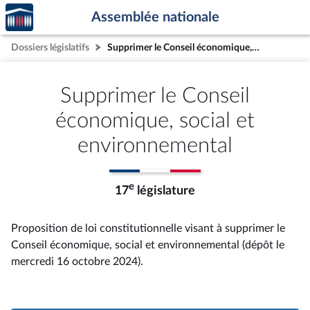
Accèder
Aller au contenu
Aller en bas de la page
Assemblée nationale
à la
page
Dossiers législatifs
Supprimer le Conseil économique, social et environnemental
d'accueil
Supprimer le Conseil
économique, social et
environnemental
e
17
législature
Proposition de loi constitutionnelle visant à supprimer le
Conseil économique, social et environnemental (dépôt le
mercredi 16 octobre 2024).