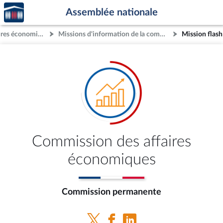
Accèder
Aller au contenu
Aller en bas de la page
Assemblée nationale
à la
page
Commission des affaires économiques
Missions d'information de la commission
d'accueil
Commission des affaires
économiques
Commission permanente