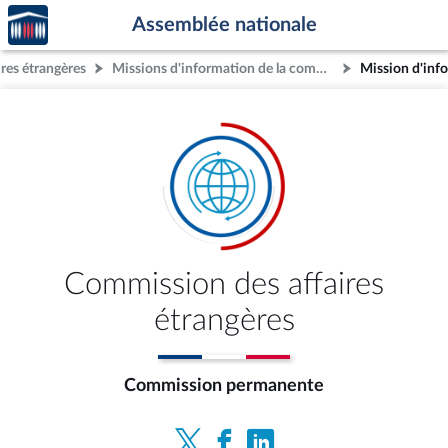
Accèder
Aller au contenu
Aller en bas de la page
Assemblée nationale
à la
page
res étrangères
Missions d'information de la commission
d'accueil
Commission des affaires
étrangères
Commission permanente