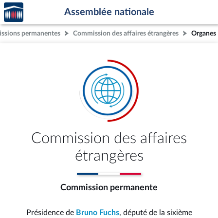
Accèder
Aller au contenu
Aller en bas de la page
Assemblée nationale
à la
page
ssions permanentes
Commission des affaires étrangères
Organes
d'accueil
Commission des affaires
étrangères
Commission permanente
Présidence de
Bruno Fuchs
, député de la sixième