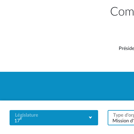
Comm
Présid
Législature
Type d'or
e
17
Mission d