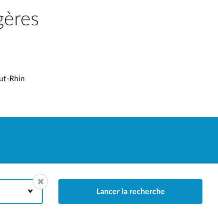
gères
aut-Rhin