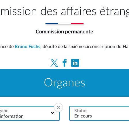
ission des affaires étran
Commission permanente
ence de
Bruno Fuchs
, député de la sixième circonscription du H
Organes
gane
Statut
'information