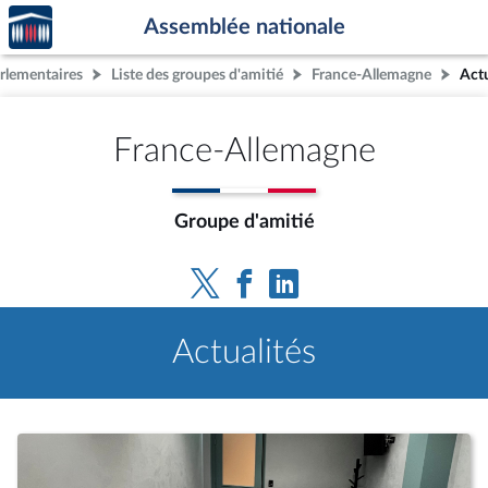
Accèder
Aller au contenu
Aller en bas de la page
Assemblée nationale
à la
page
rlementaires
Liste des groupes d'amitié
France-Allemagne
Actu
d'accueil
France-Allemagne
Groupe d'amitié
Actualités