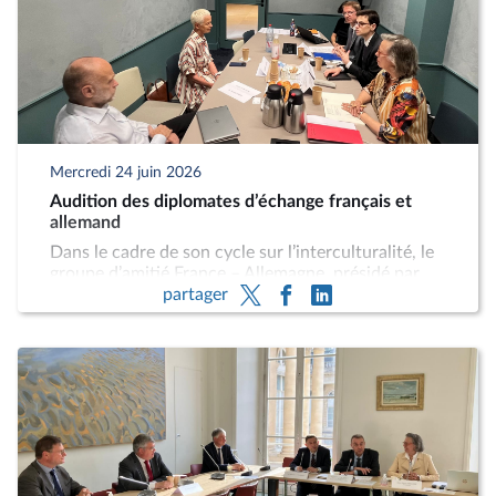
Mercredi 24 juin 2026
Audition des diplomates d’échange français et
allemand
Dans le cadre de son cycle sur l’interculturalité, le
groupe d’amitié France – Allemagne, présidé par
partager
Sabine Thillaye (Dem, Indre-et-Loire), a reçu, le
mercredi 24 juin 2026, M. Quentin Jalla, diplomate
d’échange français et secrétaire général adjoint
pour la coopération franco-allemande au ministère
fédéral des Affaires étrangères d’Allemagne, et M.
Jan Rudolph, diplomate d’échange allemand et
chargé de mission au Secrétariat général français
des affaires européennes.