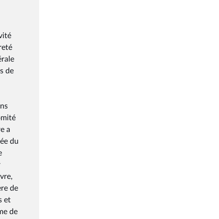
vité
reté
érale
es de
ins
omité
re a
sée du
e
r
vre,
ère de
s et
ame de