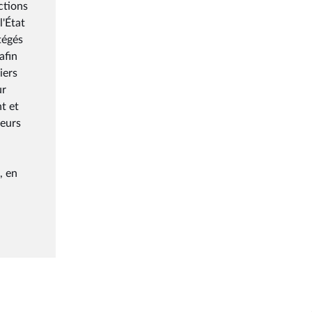
ctions
l'État
tégés
afin
iers
ur
t et
teurs
, en