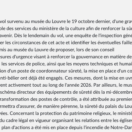
e vol survenu au musée du Louvre le 19 octobre dernier, d'une gra
e des services du ministère de la culture afin de renforcer la sû
l'avenir. Dès le lendemain du vol, une enquête de l'inspection gén
er les circonstances de cet acte et identifier les éventuelles faill
rmis au musée du Louvre de proposer, lors de son conseil
sures d'urgence visant à renforcer la gouvernance en matière de
c les services de police, ainsi que les moyens techniques et huma
tion d'un poste de coordonnateur sûreté, la mise en place d'un c
anti-bélier ont déjà été engagés. Ces mesures, dont la mise en uv
nt activement tout au long de l'année 2026. Par ailleurs, le mu
u schéma directeur des équipements de sûreté dès la mi-décembr
 transformation des postes de contrôle, a été attribuée au premie
mettra d'assurer, de manière pérenne, la sûreté du palais du Lou
s. Concernant la protection du patrimoine religieux, le minist
du cadre légal en vigueur organisant les relations entre les église
 un plan d'actions a été mis en place depuis l'incendie de Notre-D