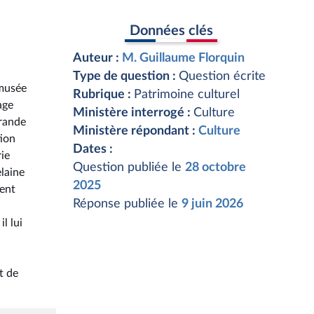
Données clés
Auteur :
M. Guillaume Florquin
Type de question :
Question écrite
 musée
Rubrique :
Patrimoine culturel
age
Ministère interrogé :
Culture
grande
Ministère répondant :
Culture
tion
Dates :
ie
Question publiée le
28 octobre
elaine
2025
sent
Réponse publiée le
9 juin 2026
l lui
t de