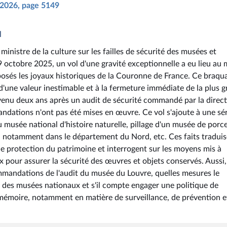
n 2026, page 5149
l
ministre de la culture sur les failles de sécurité des musées et
octobre 2025, un vol d'une gravité exceptionnelle a eu lieu au
xposés les joyaux historiques de la Couronne de France. Ce braqu
 d'une valeur inestimable et à la fermeture immédiate de la plus 
venu deux ans après un audit de sécurité commandé par la direc
dations n'ont pas été mises en œuvre. Ce vol s'ajoute à une sér
 musée national d'histoire naturelle, pillage d'un musée de porc
ux, notamment dans le département du Nord, etc. Ces faits tradui
e de protection du patrimoine et interrogent sur les moyens mis à
x pour assurer la sécurité des œuvres et objets conservés. Aussi, i
mandations de l'audit du musée du Louvre, quelles mesures le
des musées nationaux et s'il compte engager une politique de
e mémoire, notamment en matière de surveillance, de prévention e