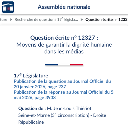
Accèder
Aller au contenu
Aller en bas de la page
Assemblée nationale
à la
page
e
ature
Recherche de questions 17
législature
Question écrite n° 1232
d'accueil
Question écrite n° 12327 :
Moyens de garantir la dignité humaine
dans les médias
e
17
Législature
Publication de la question au Journal Officiel du
20 janvier 2026, page 237
Publication de la réponse au Journal Officiel du 5
mai 2026, page 3933
Question de :
M. Jean-Louis Thiériot
e
Seine-et-Marne (3
circonscription) - Droite
Républicaine