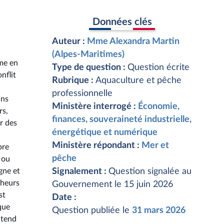
Données clés
Auteur :
Mme Alexandra Martin
(Alpes-Maritimes)
ime en
Type de question :
Question écrite
nflit
Rubrique :
Aquaculture et pêche
professionnelle
ins
Ministère interrogé :
Économie,
rs,
finances, souveraineté industrielle,
r des
énergétique et numérique
Ministère répondant :
Mer et
bre
pêche
 ou
gne et
Signalement :
Question signalée au
cheurs
Gouvernement le 15 juin 2026
st
Date :
que
Question publiée le
31 mars 2026
ntend