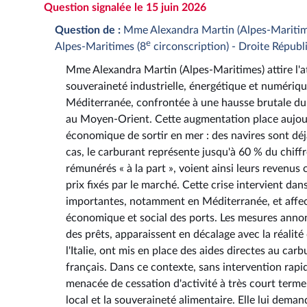
Question signalée le 15 juin 2026
Question de :
Mme Alexandra Martin (Alpes-Maritim
e
Alpes-Maritimes (8
circonscription) - Droite Républ
Mme Alexandra Martin (Alpes-Maritimes) attire l'at
souveraineté industrielle, énergétique et numériq
Méditerranée, confrontée à une hausse brutale du 
au Moyen-Orient. Cette augmentation place aujourd'h
économique de sortir en mer : des navires sont déjà
cas, le carburant représente jusqu'à 60 % du chiffr
rémunérés « à la part », voient ainsi leurs revenus
prix fixés par le marché. Cette crise intervient da
importantes, notamment en Méditerranée, et affecte 
économique et social des ports. Les mesures anno
des prêts, apparaissent en décalage avec la réalité
l'Italie, ont mis en place des aides directes au c
français. Dans ce contexte, sans intervention rapid
menacée de cessation d'activité à très court term
local et la souveraineté alimentaire. Elle lui de