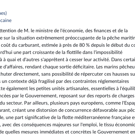
es)
icaine
tention de M. le ministre de l'économie, des finances et de la
ue sur la situation extrêmement préoccupante de la pêche marit
coût du carburant, estimée à près de 80 % depuis le début du co
ui une part croissante de la flottille dans l'impossibilité
 à quai et d'autres s'apprêtent à cesser leur activité. Dans certa
e d'affaires, rendant chaque sortie déficitaire. Les marins pêcheu
 chuter directement, sans possibilité de répercuter ces hausses su
ns un contexte déjà fragilisé par des contraintes réglementaires
également les petites unités artisanales, essentielles à l'équili
ncées par le Gouvernement, reposant sur des reports de charges
 du secteur. Par ailleurs, plusieurs pays européens, comme l'Espa
arburant, créant une distorsion de concurrence défavorable aux pê
e, une part significative de la flotte méditerranéenne française e
e, avec des conséquences majeures sur l'emploi, le tissu économi
mande quelles mesures immédiates et concrètes le Gouvernement e