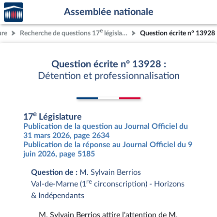
Accèder
Aller au contenu
Aller en bas de la page
Assemblée nationale
à la
page
e
ure
Recherche de questions 17
législature
Question écrite n° 13928
d'accueil
Question écrite n° 13928 :
Détention et professionnalisation
e
17
Législature
Publication de la question au Journal Officiel du
31 mars 2026, page 2634
Publication de la réponse au Journal Officiel du 9
juin 2026, page 5185
Question de :
M. Sylvain Berrios
re
Val-de-Marne (1
circonscription) - Horizons
& Indépendants
M. Sylvain Berrios attire l'attention de M.