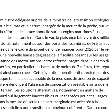
ministre déléguée auprès de la ministre de la transition écologiq
sur le climat et la nature, chargée de la mer et de la pêche, sur le
 réforme de la taxe annuelle sur les engins maritimes à usage
et les plaisanciers. Dans le Var, la plaisance fait vivre des millie
 littoral, notamment autour des ports des Issambres, de Fréjus et 
e dans le cadre du projet de loi de finances pour 2026 par le r
 une nouvelle hausse déguisée de la fiscalité pesant sur les usage
puissance des motorisations, cette réforme intègre dans le champ d
érées, en particulier les bateaux de moins de 7 mètres, très rép
nt ainsi concernées. Cette évolution pénaliserait directement des
que familiale et accessible de la mer, sans distinction de capaci
 filière dénoncent l'absence de concertation préalable ainsi que le
du terrain. Les solutions alternatives, notamment en matière de
ourd'hui largement inaccessibles ou inadaptées pour ces usages. 
dans la mesure où seule une part marginale est affectée à la
 essentielle à une transition écologique cohérente. Dans ce cont