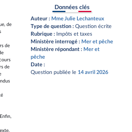
Données clés
Auteur :
Mme Julie Lechanteux
ue, de
Type de question :
Question écrite
s
Rubrique :
Impôts et taxes
Ministère interrogé :
Mer et pêche
rs de
Ministère répondant :
Mer et
de
pêche
ecours
Date :
rs de
Question publiée le
14 avril 2026
e
andus
té
Enfin,
exte,