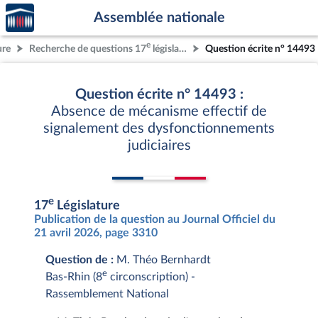
Accèder
Aller au contenu
Aller en bas de la page
Assemblée nationale
à la
page
e
ure
Recherche de questions 17
législature
Question écrite n° 14493
d'accueil
Question écrite n° 14493 :
Absence de mécanisme effectif de
signalement des dysfonctionnements
judiciaires
e
17
Législature
Publication de la question au Journal Officiel du
21 avril 2026, page 3310
Question de :
M. Théo Bernhardt
e
Bas-Rhin (8
circonscription) -
Rassemblement National