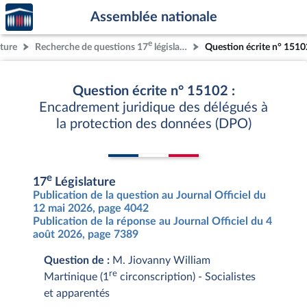
Accèder
Aller au contenu
Aller en bas de la page
Assemblée nationale
à la
page
e
ature
Recherche de questions 17
législature
Question écrite n° 1510
d'accueil
Question écrite n° 15102 :
Encadrement juridique des délégués à
la protection des données (DPO)
e
17
Législature
Publication de la question au Journal Officiel du
12 mai 2026, page 4042
Publication de la réponse au Journal Officiel du 4
août 2026, page 7389
Question de :
M. Jiovanny William
re
Martinique (1
circonscription) - Socialistes
et apparentés