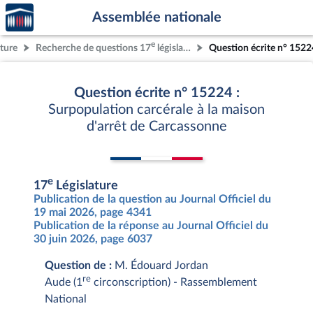
Accèder
Aller au contenu
Aller en bas de la page
Assemblée nationale
à la
page
e
ature
Recherche de questions 17
législature
Question écrite n° 1522
d'accueil
Question écrite n° 15224 :
Surpopulation carcérale à la maison
d'arrêt de Carcassonne
e
17
Législature
Publication de la question au Journal Officiel du
19 mai 2026, page 4341
Publication de la réponse au Journal Officiel du
30 juin 2026, page 6037
Question de :
M. Édouard Jordan
re
Aude (1
circonscription) - Rassemblement
National