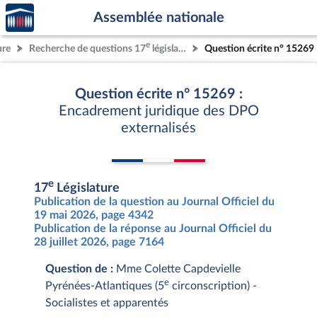
Accèder
Aller au contenu
Aller en bas de la page
Assemblée nationale
à la
page
e
ure
Recherche de questions 17
législature
Question écrite n° 15269
d'accueil
Question écrite n° 15269 :
Encadrement juridique des DPO
externalisés
e
17
Législature
Publication de la question au Journal Officiel du
19 mai 2026, page 4342
Publication de la réponse au Journal Officiel du
28 juillet 2026, page 7164
Question de :
Mme Colette Capdevielle
e
Pyrénées-Atlantiques (5
circonscription) -
Socialistes et apparentés