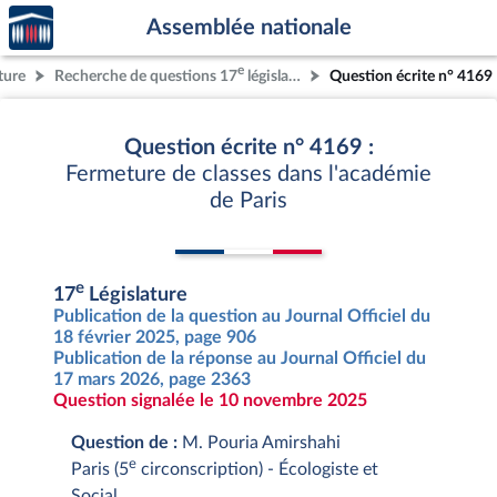
Accèder
Aller au contenu
Aller en bas de la page
Assemblée nationale
à la
page
e
ture
Recherche de questions 17
législature
Question écrite n° 4169
d'accueil
Question écrite n° 4169 :
Fermeture de classes dans l'académie
de Paris
e
17
Législature
Publication de la question au Journal Officiel du
18 février 2025, page 906
Publication de la réponse au Journal Officiel du
17 mars 2026, page 2363
Question signalée le 10 novembre 2025
Question de :
M. Pouria Amirshahi
e
Paris (5
circonscription) - Écologiste et
Social