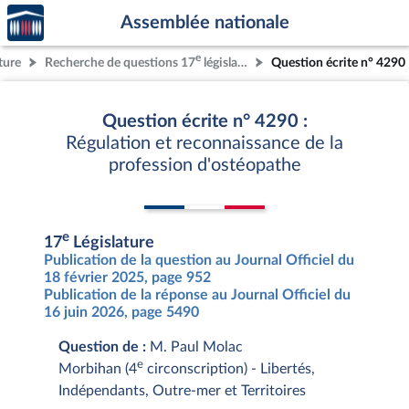
Accèder
Aller au contenu
Aller en bas de la page
Assemblée nationale
à la
page
e
ture
Recherche de questions 17
législature
Question écrite n° 4290
d'accueil
Question écrite n° 4290 :
Régulation et reconnaissance de la
profession d'ostéopathe
e
17
Législature
Publication de la question au Journal Officiel du
18 février 2025, page 952
Publication de la réponse au Journal Officiel du
16 juin 2026, page 5490
Question de :
M. Paul Molac
e
Morbihan (4
circonscription) - Libertés,
Indépendants, Outre-mer et Territoires