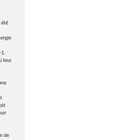
 été
nergie
-1.
ù leur
une
l
oit
our
on de