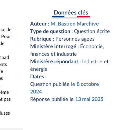
Données clés
Auteur :
M. Bastien Marchive
nce de
Type de question :
Question écrite
. Pour
Rubrique :
Personnes âgées
 de
Ministère interrogé :
Économie,
finances et industrie
Ehpad
Ministère répondant :
Industrie et
ents
énergie
de
Dates :
es
Question publiée le
8 octobre
n
2024
 même
nt pas
Réponse publiée le
13 mai 2025
luses