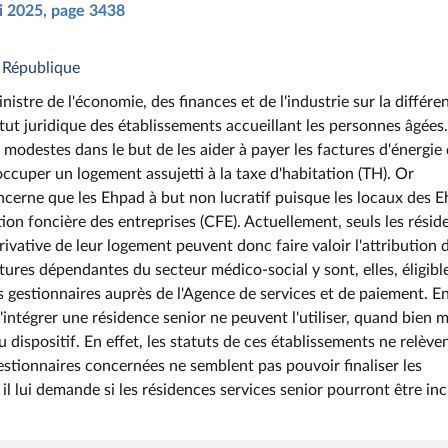
ai 2025, page 3438
a République
istre de l'économie, des finances et de l'industrie sur la différe
tut juridique des établissements accueillant les personnes âgées
s modestes dans le but de les aider à payer les factures d'énergie
 occuper un logement assujetti à la taxe d'habitation (TH). Or
oncerne que les Ehpad à but non lucratif puisque les locaux des 
tion foncière des entreprises (CFE). Actuellement, seuls les résid
rivative de leur logement peuvent donc faire valoir l'attribution 
tures dépendantes du secteur médico-social y sont, elles, éligibl
s gestionnaires auprès de l'Agence de services et de paiement. E
d'intégrer une résidence senior ne peuvent l'utiliser, quand bien
u dispositif. En effet, les statuts de ces établissements ne relève
estionnaires concernées ne semblent pas pouvoir finaliser les
l lui demande si les résidences services senior pourront être inc