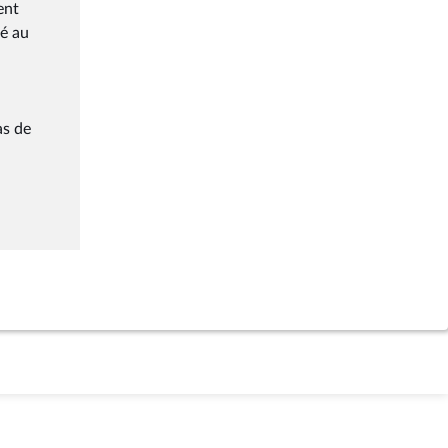
ent
ié au
as de