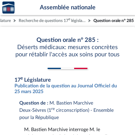
Accèder
Aller au contenu
Aller en bas de la page
Assemblée nationale
à la
page
e
slature
Recherche de questions 17
législature
Question orale n° 285
d'accueil
Question orale n° 285 :
Déserts médicaux: mesures concrètes
pour rétablir l'accès aux soins pour tous
e
17
Législature
Publication de la question au Journal Officiel du
25 mars 2025
Question de :
M. Bastien Marchive
re
Deux-Sèvres (1
circonscription) - Ensemble
pour la République
M. Bastien Marchive interroge M. le