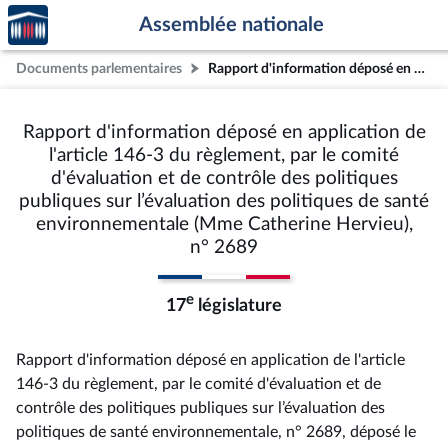
Accèder
Aller au contenu
Aller en bas de la page
Assemblée nationale
à la
page
Documents parlementaires
Rapport d'information déposé en application de l'article 146-3 du règlement, par le comité d'évaluation et de contrôle des politiques publiques sur l’évaluation des politiques de santé environnementale (Mme Catherine Hervieu), n° 2689
d'accueil
Rapport d'information déposé en application de
l'article 146-3 du règlement, par le comité
d'évaluation et de contrôle des politiques
publiques sur l’évaluation des politiques de santé
environnementale (Mme Catherine Hervieu),
n° 2689
e
17
législature
Rapport d'information déposé en application de l'article
146-3 du règlement, par le comité d'évaluation et de
contrôle des politiques publiques sur l’évaluation des
politiques de santé environnementale, n° 2689
, déposé le