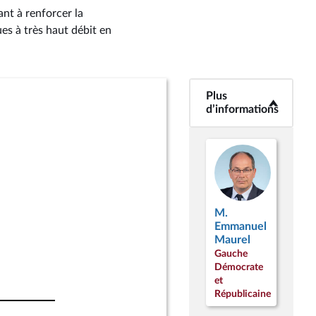
nt à renforcer la
es à très haut débit en
Plus
<b>Plus
d’informations</b>
d’informations
M.
Emmanuel
Maurel
Gauche
Démocrate
et
Républicaine