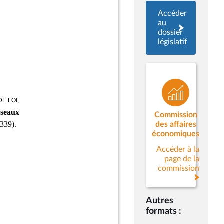
Accéder
au
dossier
législatif
Commission
des affaires
économiques
Accéder à la
page de la
commission
Autres
formats :