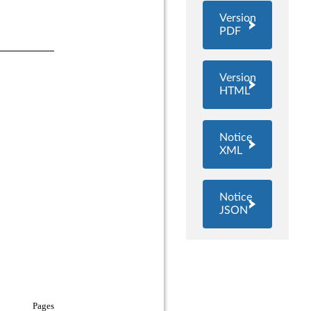
Version
PDF
Version
HTML
Notice
XML
Notice
JSON