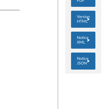
PDF
Version
HTML
Notice
XML
Notice
JSON