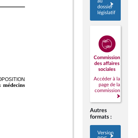
au
dossier
législatif
Commission
des affaires
sociales
Accéder à la
page de la
commission
Autres
formats :
Version