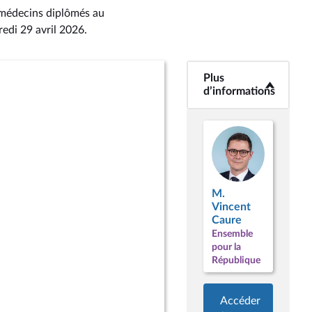
s médecins diplômés au
redi 29 avril 2026
.
Plus
<b>Plus
d’informations</b>
d’informations
M.
Vincent
Caure
Ensemble
pour la
République
Accéder