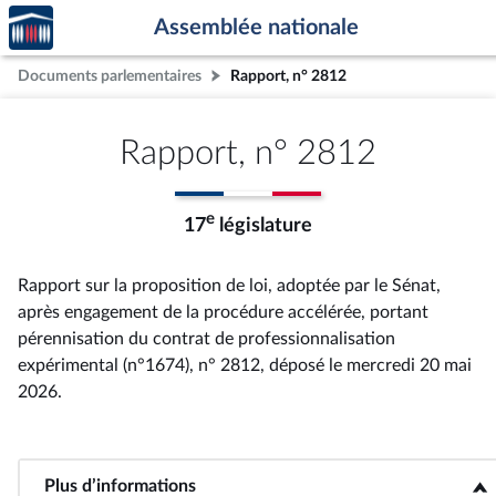
Accèder
Aller au contenu
Aller en bas de la page
Assemblée nationale
à la
page
Documents parlementaires
Rapport, n° 2812
d'accueil
Rapport, n° 2812
e
17
législature
Rapport sur la proposition de loi, adoptée par le Sénat,
après engagement de la procédure accélérée, portant
pérennisation du contrat de professionnalisation
expérimental (n°1674), n° 2812
, déposé le mercredi 20 mai
2026
.
Plus d’informations
<b>Plus d’informations</b>