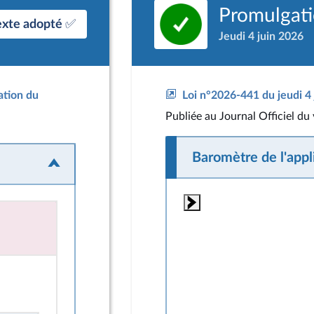
Promulgatio
exte adopté ✅
Jeudi 4 juin 2026
Loi n°2026-441 du jeudi 4 
ation du
Publiée
au Journal Officiel du
Baromètre de l'appli