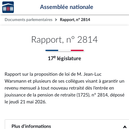
Accèder
Aller au contenu
Aller en bas de la page
Assemblée nationale
à la
page
Documents parlementaires
Rapport, n° 2814
d'accueil
Rapport, n° 2814
e
17
législature
Rapport sur la proposition de loi de M. Jean-Luc
Warsmann et plusieurs de ses collègues visant à garantir un
revenu mensuel à tout nouveau retraité dès l’entrée en
jouissance de la pension de retraite (1725), n° 2814
, déposé
le jeudi 21 mai 2026
.
Plus d’informations
<b>Plus d’informations</b>