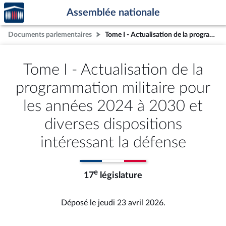
Accèder
Aller au contenu
Aller en bas de la page
Assemblée nationale
à la
page
Documents parlementaires
Tome I - Actualisation de la programmation militaire pour les années 2024 à 2030 et diverses dispositions intéressant la défense
d'accueil
Tome I - Actualisation de la
programmation militaire pour
les années 2024 à 2030 et
diverses dispositions
intéressant la défense
e
17
législature
Déposé le jeudi 23 avril 2026.