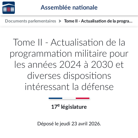
Accèder
Aller au contenu
Aller en bas de la page
Assemblée nationale
à la
page
Documents parlementaires
Tome II - Actualisation de la programmation militaire pour les années 2024 à 2030 et diverses dispositions intéressant la défense
d'accueil
Tome II - Actualisation de la
programmation militaire pour
les années 2024 à 2030 et
diverses dispositions
intéressant la défense
e
17
législature
Déposé le jeudi 23 avril 2026.