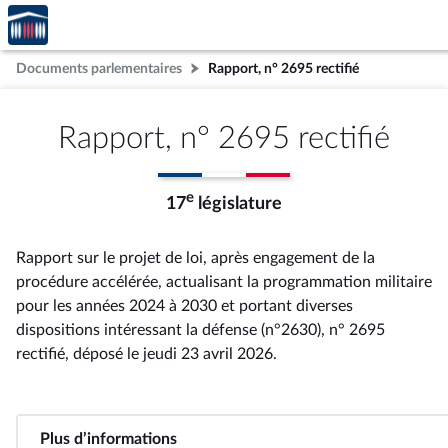
Accèder
Aller au contenu
Aller en bas de la page
à la
page
Documents parlementaires
Rapport, n° 2695 rectifié
d'accueil
Rapport, n° 2695 rectifié
e
17
législature
Rapport sur le projet de loi, après engagement de la
procédure accélérée, actualisant la programmation militaire
pour les années 2024 à 2030 et portant diverses
dispositions intéressant la défense (n°2630), n° 2695
rectifié
, déposé le jeudi 23 avril 2026
.
Plus d’informations