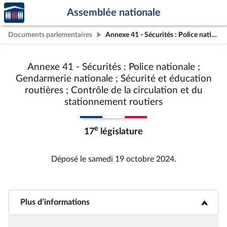
Accèder
Aller au contenu
Aller en bas de la page
Assemblée nationale
à la
page
Documents parlementaires
Annexe 41 - Sécurités : Police nationale ; Gendarmerie nationale ; Sécurité et éducation routières ; Contrôle de la circulation et du stationnement routiers
d'accueil
Annexe 41 - Sécurités : Police nationale ;
Gendarmerie nationale ; Sécurité et éducation
routières ; Contrôle de la circulation et du
stationnement routiers
e
17
législature
Déposé le samedi 19 octobre 2024.
Plus d’informations
<b>Plus d’informations</b>