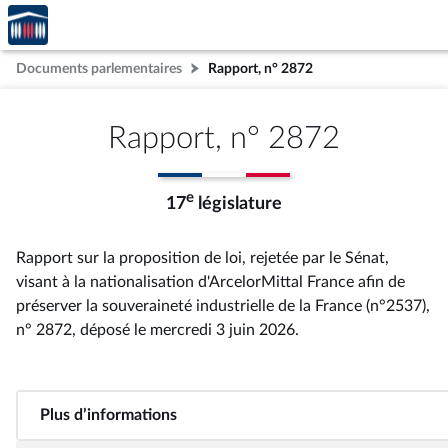
Accèder
Aller au contenu
Aller en bas de la page
à la
page
Documents parlementaires
Rapport, n° 2872
d'accueil
Rapport, n° 2872
e
17
législature
Rapport sur la proposition de loi, rejetée par le Sénat,
visant à la nationalisation d'ArcelorMittal France afin de
préserver la souveraineté industrielle de la France (n°2537),
n° 2872
, déposé le mercredi 3 juin 2026
.
Plus d’informations