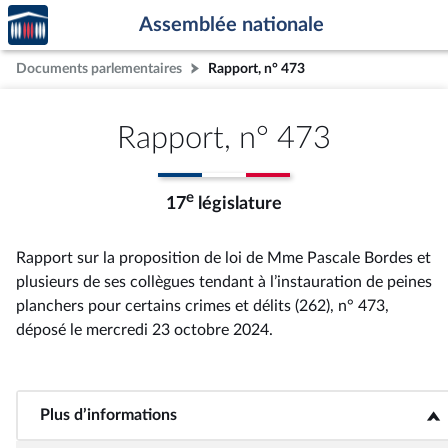
Accèder
Aller au contenu
Aller en bas de la page
Assemblée nationale
à la
page
Documents parlementaires
Rapport, n° 473
d'accueil
Rapport, n° 473
e
17
législature
Rapport sur la proposition de loi de Mme Pascale Bordes et
plusieurs de ses collègues tendant à l’instauration de peines
planchers pour certains crimes et délits (262), n° 473
,
déposé le mercredi 23 octobre 2024
.
Plus d’informations
<b>Plus d’informations</b>