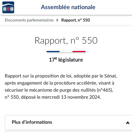
Accèder
Aller au contenu
Aller en bas de la page
Assemblée nationale
à la
page
Documents parlementaires
Rapport, n° 550
d'accueil
Rapport, n° 550
e
17
législature
Rapport sur la proposition de loi, adoptée par le Sénat,
après engagement de la procédure accélérée, visant à
sécuriser le mécanisme de purge des nullités (n°465),
n° 550
, déposé le mercredi 13 novembre 2024
.
Plus d’informations
<b>Plus d’informations</b>