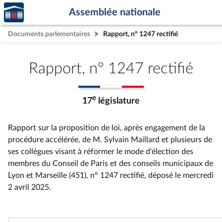
Accèder
Aller au contenu
Aller en bas de la page
Assemblée nationale
à la
page
Documents parlementaires
Rapport, n° 1247 rectifié
d'accueil
Rapport, n° 1247 rectifié
e
17
législature
Rapport sur la proposition de loi, après engagement de la
procédure accélérée, de M. Sylvain Maillard et plusieurs de
ses collègues visant à réformer le mode d'élection des
membres du Conseil de Paris et des conseils municipaux de
Lyon et Marseille (451), n° 1247 rectifié
, déposé le mercredi
2 avril 2025
.