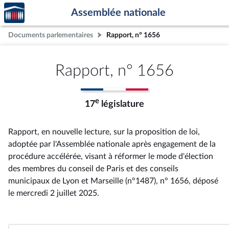
Accèder
Aller au contenu
Aller en bas de la page
Assemblée nationale
à la
page
Documents parlementaires
Rapport, n° 1656
d'accueil
Rapport, n° 1656
e
17
législature
Rapport, en nouvelle lecture, sur la proposition de loi,
adoptée par l'Assemblée nationale après engagement de la
procédure accélérée, visant à réformer le mode d'élection
des membres du conseil de Paris et des conseils
municipaux de Lyon et Marseille (n°1487), n° 1656
, déposé
le mercredi 2 juillet 2025
.