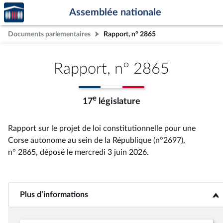
Accèder
Aller au contenu
Aller en bas de la page
Assemblée nationale
à la
page
Documents parlementaires
Rapport, n° 2865
d'accueil
Rapport, n° 2865
e
17
législature
Rapport sur le projet de loi constitutionnelle pour une
Corse autonome au sein de la République (n°2697),
n° 2865
, déposé le mercredi 3 juin 2026
.
Plus d’informations
<b>Plus d’informations</b>