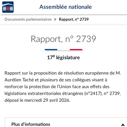
Accèder
Aller au contenu
Aller en bas de la page
Assemblée nationale
à la
page
Documents parlementaires
Rapport, n° 2739
d'accueil
Rapport, n° 2739
e
17
législature
Rapport sur la proposition de résolution européenne de M.
Aurélien Taché et plusieurs de ses collègues visant à
renforcer la protection de l’Union face aux effets des
législations extraterritoriales étrangères (n°2417), n° 2739
,
déposé le mercredi 29 avril 2026
.
Plus d’informations
<b>Plus d’informations</b>