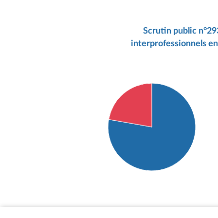
Scrutin public n°29
interprofessionnels en 
Détail du diagramme :
Pour : 49 députés
Contre : 14 députés