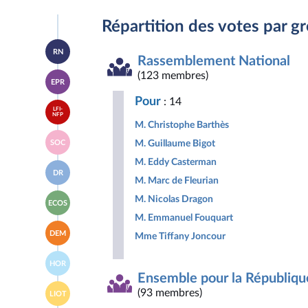
Répartition des votes par g
Accéder
RN
à la
Rassemblement National
page
Accéder
(123 membres)
du
EPR
à la
groupe
page
Rassemblement
Pour
: 14
Accéder
du
National
LFI-
à la
NFP
groupe
M. Christophe Barthès
page
Ensemble
Accéder
du
pour
M. Guillaume Bigot
SOC
à la
groupe
la
page
La
M. Eddy Casterman
République
Accéder
du
France
DR
à la
groupe
M. Marc de Fleurian
insoumise
page
Socialistes
-
Accéder
du
M. Nicolas Dragon
et
Nouveau
ECOS
à la
groupe
apparentés
Front
M. Emmanuel Fouquart
page
Droite
Populaire
Accéder
du
Républicaine
DEM
Mme Tiffany Joncour
à la
groupe
page
Écologiste
Accéder
du
et
HOR
à la
groupe
Social
Ensemble pour la Républiqu
page
Les
Accéder
du
Démocrates
(93 membres)
LIOT
à la
groupe