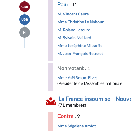
page
Horizons
Accéder
Pour
: 11
du
&
GDR
à la
groupe
Indépendants
page
Libertés,
M. Vincent Caure
Accéder
du
Indépendants,
UDR
à la
Mme Christine Le Nabour
groupe
Outre-
page
Gauche
mer
Accéder
M. Roland Lescure
du
Démocrate
et
NI
à la
groupe
et
Territoires
M. Sylvain Maillard
page
UDR
Républicaine
du
Mme Joséphine Missoffe
groupe
Députés
M. Jean-François Rousset
non
inscrits
Non votant
: 1
Mme Yaël Braun-Pivet
(Présidente de l'Assemblée nationale)
La France insoumise - Nouv
(71 membres)
Contre
: 9
Mme Ségolène Amiot