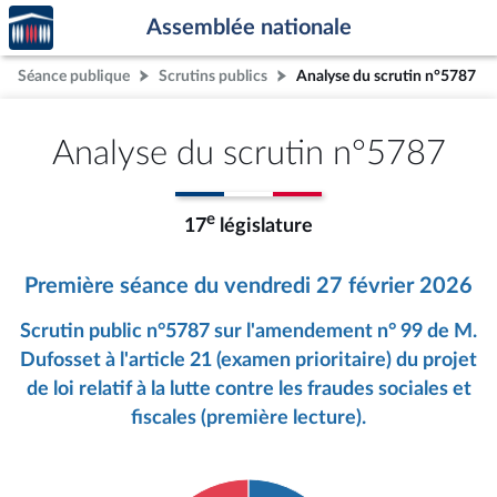
Accèder
Aller au contenu
Aller en bas de la page
Assemblée nationale
à la
page
Séance publique
Scrutins publics
Analyse du scrutin n°5787
d'accueil
Analyse du scrutin n°5787
e
17
législature
Première séance du vendredi 27 février 2026
Scrutin public n°5787 sur l'amendement n° 99 de M.
Dufosset à l'article 21 (examen prioritaire) du projet
de loi relatif à la lutte contre les fraudes sociales et
fiscales (première lecture).