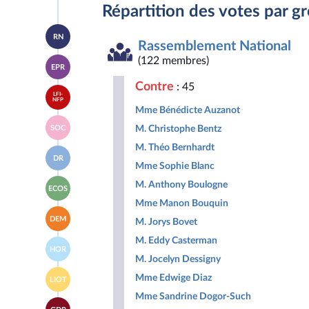
Répartition des votes par g
Accéder
RN
à la
Rassemblement National
page
Accéder
(122 membres)
du
EPR
à la
groupe
page
Rassemblement
Contre
: 45
Accéder
du
National
LFI-
à la
NFP
groupe
Mme Bénédicte Auzanot
page
Ensemble
Accéder
du
pour
M. Christophe Bentz
SOC
à la
groupe
la
page
La
M. Théo Bernhardt
République
Accéder
du
France
DR
à la
groupe
Mme Sophie Blanc
insoumise
page
Socialistes
-
Accéder
du
M. Anthony Boulogne
et
Nouveau
ECOS
à la
groupe
apparentés
Front
Mme Manon Bouquin
page
Droite
Populaire
Accéder
du
Républicaine
DEM
M. Jorys Bovet
à la
groupe
page
Écologiste
M. Eddy Casterman
Accéder
du
et
HOR
à la
groupe
Social
M. Jocelyn Dessigny
page
Les
Accéder
du
Mme Edwige Diaz
Démocrates
LIOT
à la
groupe
page
Mme Sandrine Dogor-Such
Horizons
Accéder
du
&