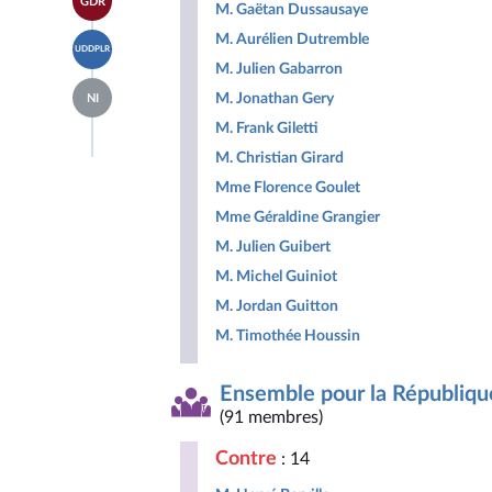
GDR
à la
M. Gaëtan Dussausaye
groupe
Indépendants
page
Libertés,
Accéder
M. Aurélien Dutremble
du
Indépendants,
UDDPLR
à la
groupe
Outre-
M. Julien Gabarron
page
Gauche
mer
Accéder
du
Démocrate
M. Jonathan Gery
et
NI
à la
groupe
et
Territoires
page
Union
M. Frank Giletti
Républicaine
du
des
groupe
M. Christian Girard
droites
Députés
pour
Mme Florence Goulet
non
la
inscrits
République
Mme Géraldine Grangier
M. Julien Guibert
M. Michel Guiniot
M. Jordan Guitton
M. Timothée Houssin
Ensemble pour la Républiqu
(91 membres)
Contre
: 14