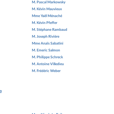
M. Pascal Markowsky
M. Kévin Mauvieux
Mme Yaël Ménaché
M. Kévin Pfeffer
M. Stéphane Rambaud
M. Joseph Rivière
Mme Anaïs Sabatini
M. Emeric Salmon
M. Philippe Schreck
M. Antoine Villedieu
M. Frédéric Weber
e