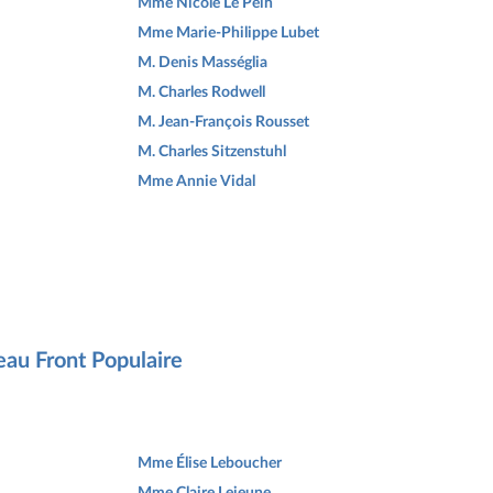
Mme Nicole Le Peih
Mme Marie-Philippe Lubet
M. Denis Masséglia
M. Charles Rodwell
M. Jean-François Rousset
M. Charles Sitzenstuhl
Mme Annie Vidal
eau Front Populaire
Mme Élise Leboucher
Mme Claire Lejeune