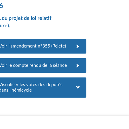
6
u projet de loi relatif
ure).
Voir l'amendement n°355 (Rejeté)
Voir le compte rendu de la séance
Visualiser les votes des députés
dans l'hémicycle