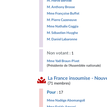
M. Hervé Berville
M. Anthony Brosse
Mme Françoise Buffet
M. Pierre Cazeneuve
Mme Nathalie Coggia
M. Sébastien Huyghe
M. Daniel Labaronne
Non votant
: 1
Mme Yaël Braun-Pivet
(Présidente de l'Assemblée nationale)
La France insoumise - Nouv
(71 membres)
Pour
: 17
Mme Nadège Abomangoli
Mme Farida Amrani