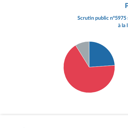
Scrutin public n°5975 
à la
Détail du diagramme :
Pour : 27 députés
Contre : 76 députés
Abstention : 10 députés